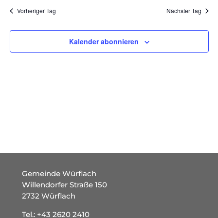
und
wählen.
Vorheriger Tag
Nächster Tag
Ansich
Naviga
Kalender abonnieren
Gemeinde Würflach
Willendorfer Straße 150
2732 Würflach
Tel.:
+43 2620 2410