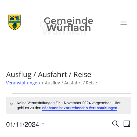
Gemeinde
Würflach
Ausflug / Ausfahrt / Reise
Veranstaltungen
Ausflug / Ausfahrt / Reise
Veranstaltungen
für
Keine Veranstaltungen für 1 November 2024 vorgesehen. Hier
Hinweis
geht es zu den
nächsten bevorstehenden Veranstaltungen
.
1
November
Verans
Ver
01/11/2024
Suche
Tag
2024
Ans
Suche
Datum
Nav