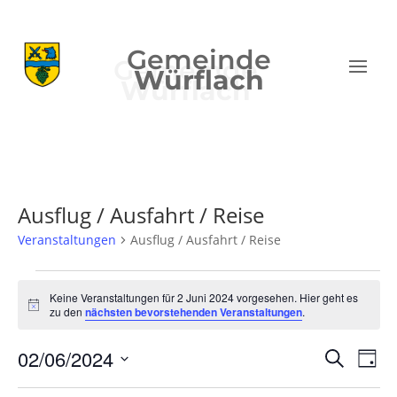
Gemeinde
Würflach
Ausflug / Ausfahrt / Reise
Veranstaltungen
Ausflug / Ausfahrt / Reise
Veranstaltungen
für
Keine Veranstaltungen für 2 Juni 2024 vorgesehen. Hier geht es
Hinweis
zu den
nächsten bevorstehenden Veranstaltungen
.
2
Juni
Verans
Ver
02/06/2024
Suche
Tag
2024
Ans
Suche
Datum
Nav