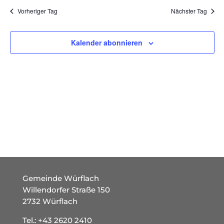
und
wählen.
Vorheriger Tag
Nächster Tag
Ansich
Naviga
Kalender abonnieren
Gemeinde Würflach
Willendorfer Straße 150
2732 Würflach
Tel.:
+43 2620 2410