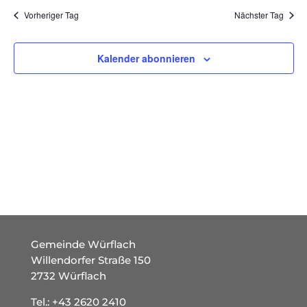
und
wählen.
Vorheriger Tag
Nächster Tag
Ansich
Naviga
Kalender abonnieren
Gemeinde Würflach
Willendorfer Straße 150
2732 Würflach
Tel.:
+43 2620 2410