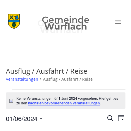
Gemeinde
Würflach
Ausflug / Ausfahrt / Reise
Veranstaltungen
Ausflug / Ausfahrt / Reise
Veranstaltungen
für
Keine Veranstaltungen für 1 Juni 2024 vorgesehen. Hier geht es
Hinweis
zu den
nächsten bevorstehenden Veranstaltungen
.
1
Juni
Verans
Ver
01/06/2024
Suche
Tag
2024
Ans
Suche
Datum
Nav